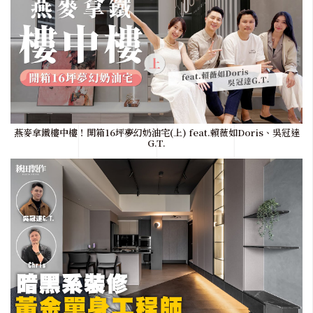
燕麥拿鐵樓中樓！開箱16坪夢幻奶油宅(上) feat.賴薇如Doris、吳冠達
G.T.