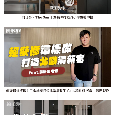
向日葵。The Sun ｜為貓咪打造的小坪數樓中樓
輕裝修這樣做！用系統櫃打造北歐清新宅 feat.設計師 老詹｜萩田製作