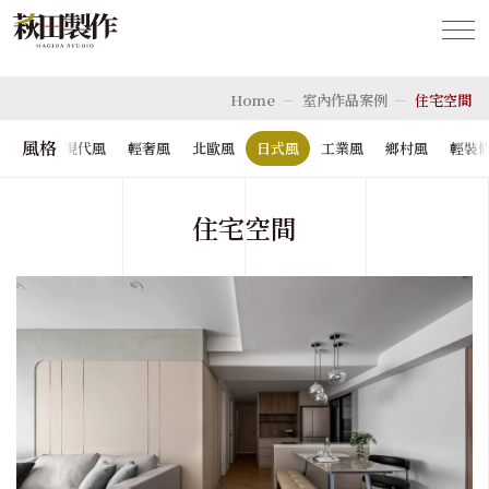
Home
室內作品案例
住宅空間
風格
混搭風
現代風
輕奢風
北歐風
日式風
工業風
鄉村風
輕裝
住宅空間