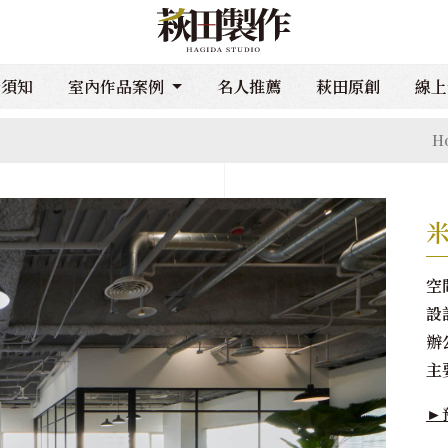
計須知
室內作品案例
名人推薦
萩田原創
線上
H
米
空
設
辦
主
►